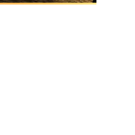
A partir de Septembre 2025 :
Mardi soir : Yin yoga, yoga
restauratif et régulation du système
nerveux autonome.
En visioconférence, de 17h45 à 19h00.
(possibilité d'envoyer simplement le
replay).
Envoi de replay à la fin de chaque
cours.
Pour toutes personnes souhaitant
libérer son stress, réguler son système
nerveux, acquérir une meilleure