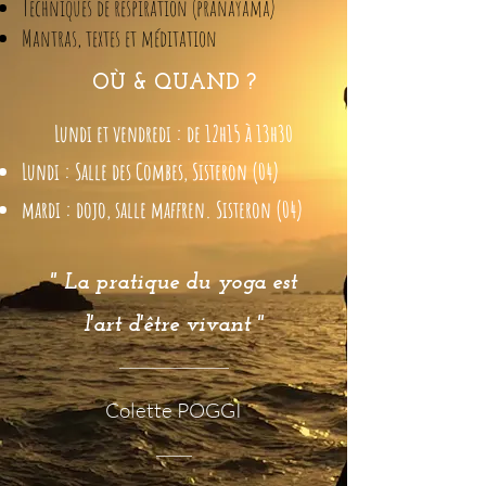
Techniques de respiration (pranayama)
Mantras, textes et méditation
OÙ & QUAND ?
Lundi et vendredi : de 12h15 à 13h30
Lundi : Salle des Combes, Sisteron (04)
mardi : dojo, salle maffren. Sisteron (04)
" La pratique du yoga est
l'art d'être viva
nt "
Colette POGGI