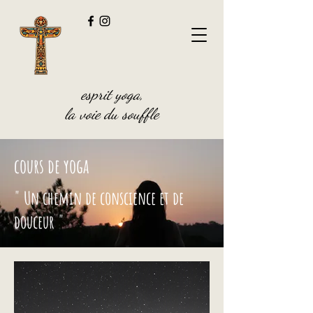
esprit yoga,
la voie du souffle
cours de yoga
" Un chemin de conscience et de
douceur "