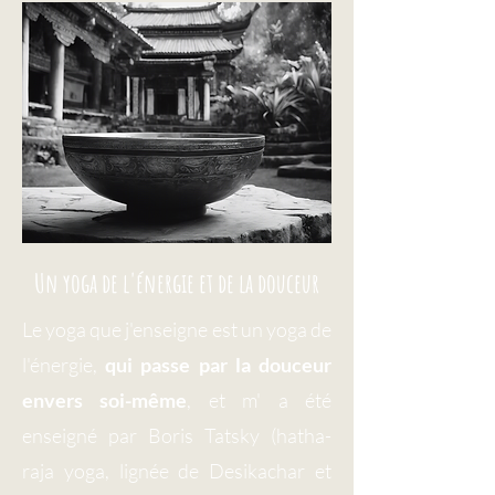
Un yoga de l'énergie et de la douceur
Le yoga que j'enseigne est un yoga de
l'énergie,
qui passe par la douceur
envers soi-même
, et m' a été
enseigné par Boris Tatsky (hatha-
raja yoga, lignée de Desikachar et