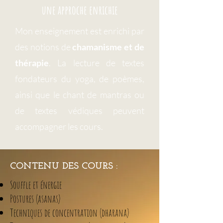
une approche enrichie
Mon enseignement est enrichi par
des notions de
chamanisme et de
thérapie
. La lecture de textes
fondateurs du yoga, de poèmes,
ainsi que le chant de mantras ou
de textes védiques peuvent
accompagner les cours.
CONTENU DES COURS :
Souffle et énergie
Postures (asanas)
Techniques de concentration (dharana)